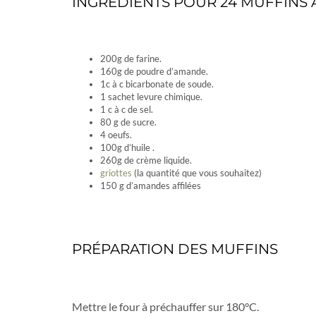
INGRÉDIENTS POUR 24 MUFFINS 
200g de farine.
160g de poudre d’amande.
1c à c bicarbonate de soude.
1 sachet levure chimique.
1 c à c de sel.
80 g de sucre.
4 oeufs.
100g d’huile .
260g de crème liquide.
griottes
(la quantité que vous souhaitez)
150 g d’amandes affilées
PRÉPARATION DES MUFFINS
Mettre le four à préchauffer sur 180°C.