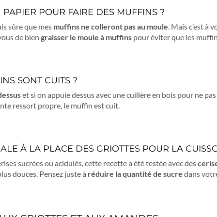
N PAPIER POUR FAIRE DES MUFFINS ?
suis sûre que mes
muffins ne colleront pas au moule
. Mais c’est à
-vous de bien
graisser le moule à muffins
pour éviter que les muffin
NS SONT CUITS ?
 dessus
et si on appuie dessus avec une cuillère en bois pour ne pas 
te ressort propre, le muffin est cuit.
MALE À LA PLACE DES GRIOTTES POUR LA CUISS
erises sucrées ou acidulés, cette recette a été testée avec des
ceris
 plus douces. Pensez juste à
réduire la quantité de sucre
dans votre